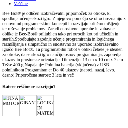
Veščine
Bee-Bot® je odličen izobraževalni pripomoček za otroke, ki
spodbuja učenje skozi igro. Z njegovo pomočjo se otroci seznanijo z
osnovnimi programerskimi koncepti in razvijajo kritično mišljenje
ter reševanje problemov. Zaradi enostavne uporabe in zabavne
oblike je Bee-Bot® priljubljen tako pri otrocih kot pri učiteljih in
starših.Spodbujajte zgodnje učenje programiranja in logičnega
razmišljanja s simpatično in enostavno za uporabo izobraževalno
igračo Bee-Bot®. Ta programabilni robot v obliki čebele je idealen
za otroke, da se skozi igro naučijo osnov programiranja, zaporedja
ukazov in prostorske orientacije. Dimenzije: 13 cm x 10 cm x 7 cm
Teža: 400 g Napajanje: Polnilna baterija (vključena) z USB
polnilnikom Programiranje: Do 40 ukazov (naprej, nazaj, levo,
desno) Priporočena starost: 3 leta in več
Katere veščine se razvijejo?