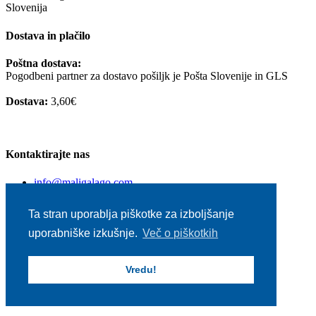
Slovenija
Dostava in plačilo
Poštna dostava:
Pogodbeni partner za dostavo pošiljk je Pošta Slovenije in GLS
Dostava:
3,60€
Kontaktirajte nas
info@maligalago.com
+386 40 659 725
Ta stran uporablja piškotke za izboljšanje
Uporabne povezave
uporabniške izkušnje.
Več o piškotkih
O nas
Pogoji in informacije
Vredu!
Vprašajte nas
copyright © maligalago | spawned ♥ by vigred.com