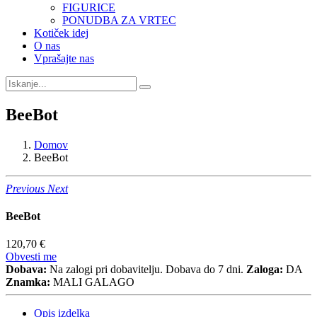
FIGURICE
PONUDBA ZA VRTEC
Kotiček idej
O nas
Vprašajte nas
BeeBot
Domov
BeeBot
Previous
Next
BeeBot
120,70 €
Obvesti me
Dobava:
Na zalogi pri dobavitelju. Dobava do 7 dni.
Zaloga:
DA
Znamka:
MALI GALAGO
Opis izdelka