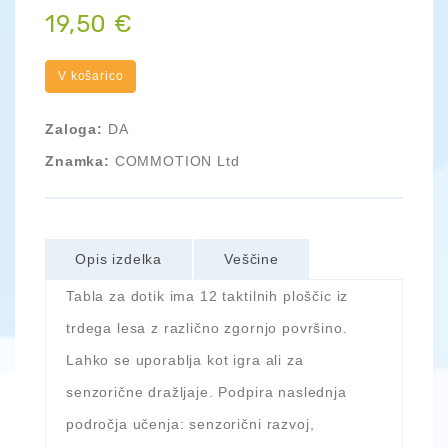
19,50 €
V košarico
Zaloga:
DA
Znamka:
COMMOTION Ltd
Opis izdelka
Veščine
Tabla za dotik ima 12 taktilnih ploščic iz
trdega lesa z različno zgornjo površino.
Lahko se uporablja kot igra ali za
senzorične dražljaje. Podpira naslednja
področja učenja: senzorični razvoj,