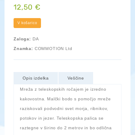
12,50 €
V košarico
Zaloga:
DA
Znamka:
COMMOTION Ltd
Opis izdelka
Veščine
Mreža z teleskopskih ročajem je izredno
kakovostna. Malčki bodo s pomočjo mreže
raziskovali podvodni svet morja, ribnikov,
potokov in jezer. Teleskopska palica se
raztegne v širino do 2 metrov in bo odlična