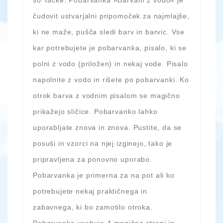
čudovit ustvarjalni pripomoček za najmlajše,
ki ne maže, pušča sledi barv in barvic. Vse
kar potrebujete je pobarvanka, pisalo, ki se
polni z vodo (priložen) in nekaj vode. Pisalo
napolnite z vodo in rišete po pobarvanki. Ko
otrok barva z vodnim pisalom se magično
prikažejo sličice. Pobarvanko lahko
uporabljate znova in znova. Pustite, da se
posuši in vzorci na njej izginejo, tako je
pripravljena za ponovno uporabo.
Pobarvanka je primerna za na pot ali ko
potrebujete nekaj praktičnega in
zabavnega, ki bo zamotilo otroka.
Pobarvanka vsebuje 4 magične strani in