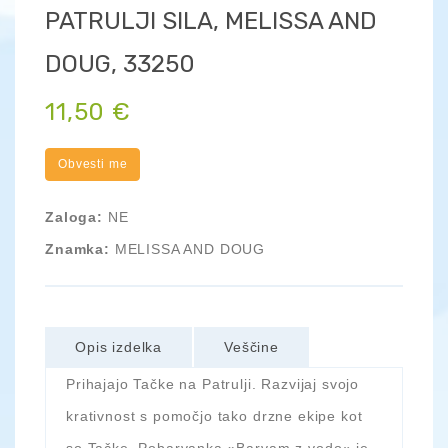
PATRULJI SILA, MELISSA AND
DOUG, 33250
11,50 €
Obvesti me
Zaloga:
NE
Znamka:
MELISSA AND DOUG
Opis izdelka
Veščine
Prihajajo Tačke na Patrulji. Razvijaj svojo
krativnost s pomočjo tako drzne ekipe kot
so Tačke. Pobarvanka »Barvam z vodo« je