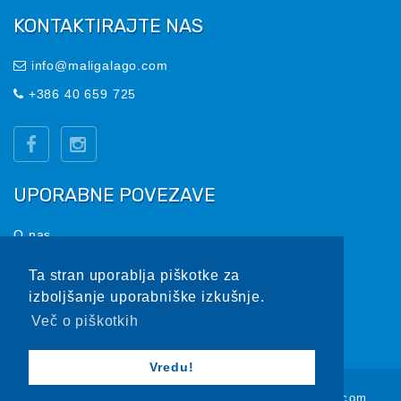
KONTAKTIRAJTE NAS
info@maligalago.com
+386 40 659 725
UPORABNE POVEZAVE
O nas
Pogoji in informacije
Ta stran uporablja piškotke za
Vprašajte nas
izboljšanje uporabniške izkušnje.
Več o piškotkih
Vredu!
copyright © maligalago | spawned ♥ by vigred.com